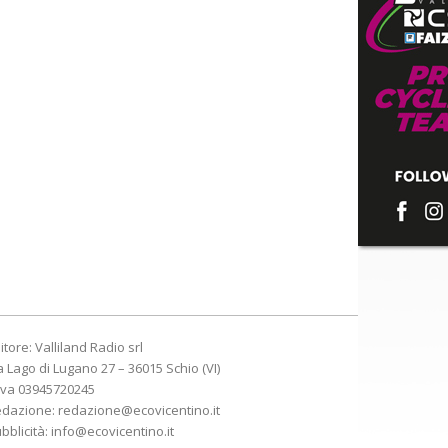
itore: Valliland Radio srl
a Lago di Lugano 27 – 36015 Schio (VI)
Iva 03945720245
edazione:
redazione@ecovicentino.it
bblicità:
info@ecovicentino.it