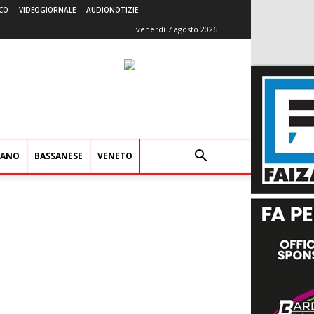
CO
VIDEOGIORNALE
AUDIONOTIZIE
venerdì 7 agosto 2026
IANO
BASSANESE
VENETO