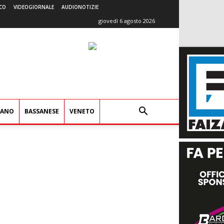
CO
VIDEOGIORNALE
AUDIONOTIZIE
giovedì 6 agosto 2026
IANO
BASSANESE
VENETO