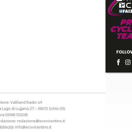
itore: Valliland Radio srl
a Lago di Lugano 27 – 36015 Schio (VI)
Iva 03945720245
edazione:
redazione@ecovicentino.it
bblicità:
info@ecovicentino.it