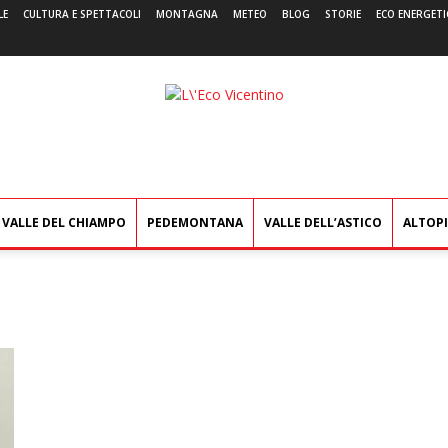
LE
CULTURA E SPETTACOLI
MONTAGNA
METEO
BLOG
STORIE
ECO ENERGETI
L'Eco
Vicentino
VALLE DEL CHIAMPO
PEDEMONTANA
VALLE DELL’ASTICO
ALTOP