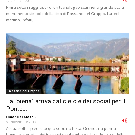
17 Gennaio 2019
Finirà sotto i raggi laser di un tecnologico scanner a grande scala il
monumento simbolo della città di Bassano del Grappa. Lunedì
mattina, infatti,...
Bassano del Grappa
La “piena” arriva dal cielo e dai social per il
Ponte...
Omar Dal Maso
-
30 Novembre 2017
Acqua sotto i piedi e acqua sopra la testa. Occhio alla penna,
bagnata, per gli alpini in transito sul simbolo a loro dedicato della...