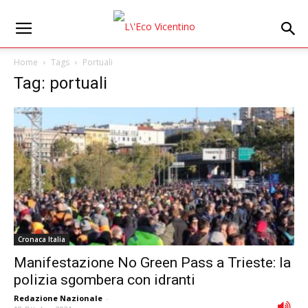
Home
Tags
Portuali
Tag: portuali
Cronaca Italia
Manifestazione No Green Pass a Trieste: la
polizia sgombera con idranti
Redazione Nazionale
-