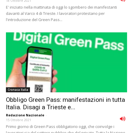
18 Ottobre 2021
E' iniziato nella mattinata di oggi lo sgombero dei manifestanti
davanti al Varco 4 di Trieste. I lavoratori protestano per
l'introduzione del Green Pass...
Cronaca Italia
Obbligo Green Pass: manifestazioni in tutta
Italia. Disagi a Trieste e...
Redazione Nazionale
-
15 Ottobre 2021
Primo giorno di Green Pass obbligatorio oggi, che coinvolge i
lavoratori sia del settore pubblico che del privato. Tutta la Nazione