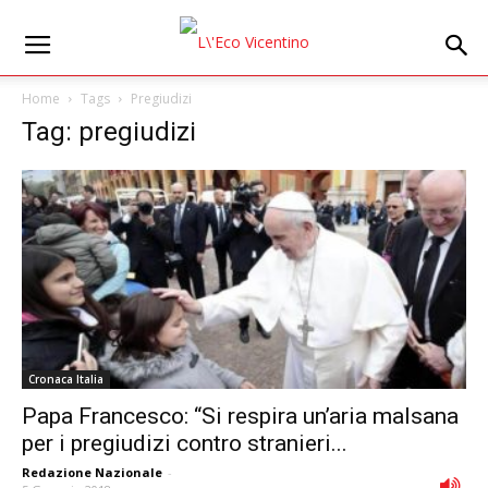
Home
Tags
Pregiudizi
Tag: pregiudizi
Cronaca Italia
Papa Francesco: “Si respira unʼaria malsana
per i pregiudizi contro stranieri...
Redazione Nazionale
-