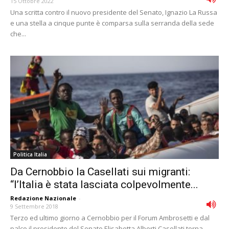
15 Ottobre 2022
Una scritta contro il nuovo presidente del Senato, Ignazio La Russa
e una stella a cinque punte è comparsa sulla serranda della sede
che...
Politica Italia
Da Cernobbio la Casellati sui migranti:
“l’Italia è stata lasciata colpevolmente...
Redazione Nazionale
-
9 Settembre 2018
Terzo ed ultimo giorno a Cernobbio per il Forum Ambrosetti e dal
palco il presidente del Senato Elisabetta Alberti Casellati torna