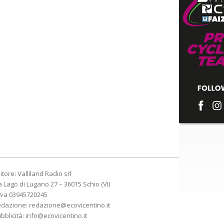
itore: Valliland Radio srl
a Lago di Lugano 27 – 36015 Schio (VI)
Iva 03945720245
edazione:
redazione@ecovicentino.it
bblicità:
info@ecovicentino.it