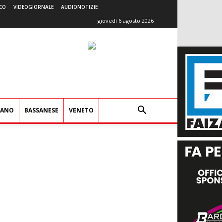
CO
VIDEOGIORNALE
AUDIONOTIZIE
giovedì 6 agosto 2026
IANO
BASSANESE
VENETO