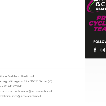
itore: Valliland Radio srl
a Lago di Lugano 27 – 36015 Schio (VI)
Iva 03945720245
edazione:
redazione@ecovicentino.it
bblicità:
info@ecovicentino.it