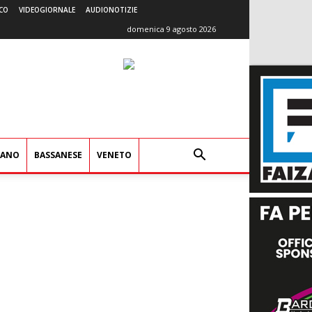
CO
VIDEOGIORNALE
AUDIONOTIZIE
domenica 9 agosto 2026
IANO
BASSANESE
VENETO