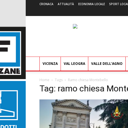
CRONACA
ATTUALITÀ
ECONOMIA LOCALE
SPORT LOCA
VICENZA
VAL LEOGRA
VALLE DELL’AGNO
Home
Tags
Ramo chiesa Montebello
Tag: ramo chiesa Mont