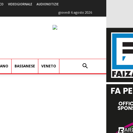
CO
VIDEOGIORNALE
AUDIONOTIZIE
giovedì 6 agosto 2026
IANO
BASSANESE
VENETO