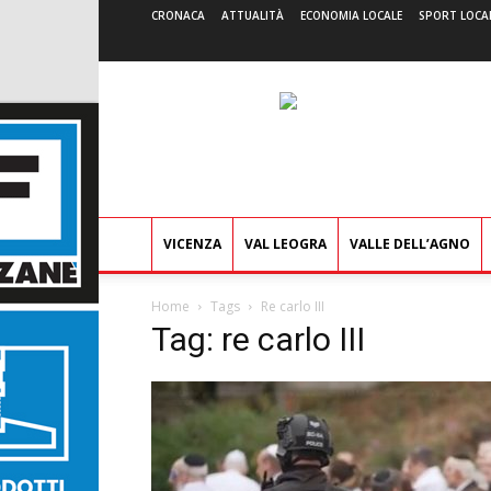
CRONACA
ATTUALITÀ
ECONOMIA LOCALE
SPORT LOCA
VICENZA
VAL LEOGRA
VALLE DELL’AGNO
Home
Tags
Re carlo III
Tag: re carlo III