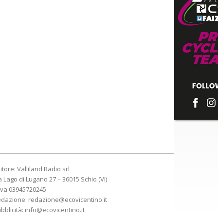
itore: Valliland Radio srl
a Lago di Lugano 27 – 36015 Schio (VI)
Iva 03945720245
edazione:
redazione@ecovicentino.it
bblicità:
info@ecovicentino.it