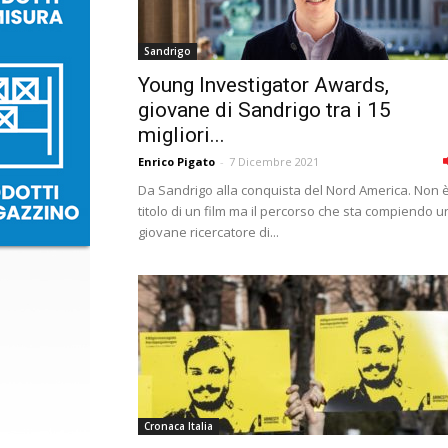
Sandrigo
Young Investigator Awards,
giovane di Sandrigo tra i 15
migliori...
Enrico Pigato
-
7 Dicembre 2021
Da Sandrigo alla conquista del Nord America. Non è 
titolo di un film ma il percorso che sta compiendo u
giovane ricercatore di...
Cronaca Italia