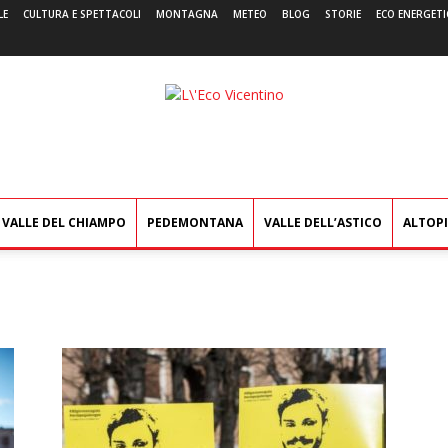
LE
CULTURA E SPETTACOLI
MONTAGNA
METEO
BLOG
STORIE
ECO ENERGETI
L'Eco
Vicentino
VALLE DEL CHIAMPO
PEDEMONTANA
VALLE DELL’ASTICO
ALTOP