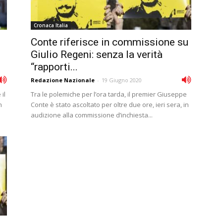
Cronaca Italia
Conte riferisce in commissione su
Giulio Regeni: senza la verità
“rapporti...
Redazione Nazionale
-
19 Giugno 2020
il
Tra le polemiche per l’ora tarda, il premier Giuseppe
n
Conte è stato ascoltato per oltre due ore, ieri sera, in
audizione alla commissione d’inchiesta...