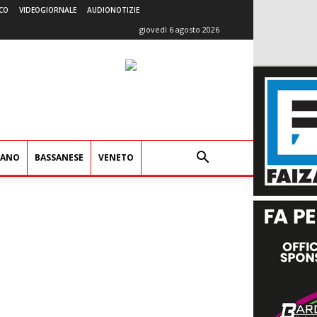
CO
VIDEOGIORNALE
AUDIONOTIZIE
giovedì 6 agosto 2026
IANO
BASSANESE
VENETO