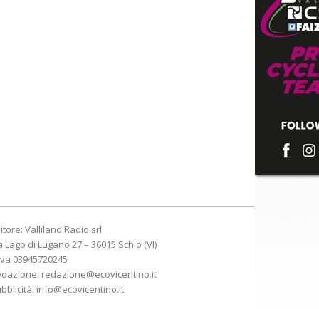
itore: Valliland Radio srl
a Lago di Lugano 27 – 36015 Schio (VI)
Iva 03945720245
edazione:
redazione@ecovicentino.it
bblicità:
info@ecovicentino.it