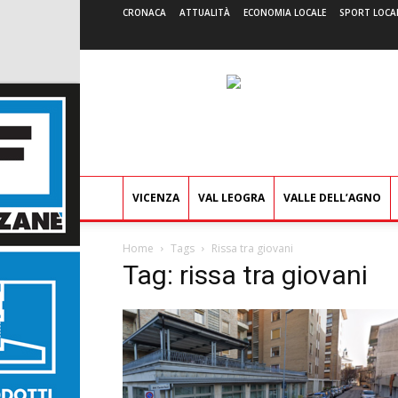
CRONACA
ATTUALITÀ
ECONOMIA LOCALE
SPORT LOCA
VICENZA
VAL LEOGRA
VALLE DELL’AGNO
Home
Tags
Rissa tra giovani
Tag: rissa tra giovani