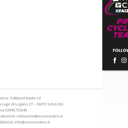
itore: Valliland Radio srl
a Lago di Lugano 27 – 36015 Schio (VI)
Iva 03945720245
edazione:
redazione@ecovicentino.it
bblicità:
info@ecovicentino.it