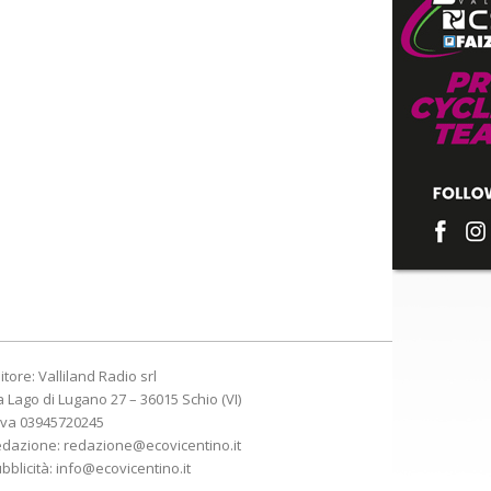
itore: Valliland Radio srl
a Lago di Lugano 27 – 36015 Schio (VI)
Iva 03945720245
edazione:
redazione@ecovicentino.it
bblicità:
info@ecovicentino.it