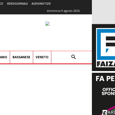
CO
VIDEOGIORNALE
AUDIONOTIZIE
domenica 9 agosto 2026
IANO
BASSANESE
VENETO