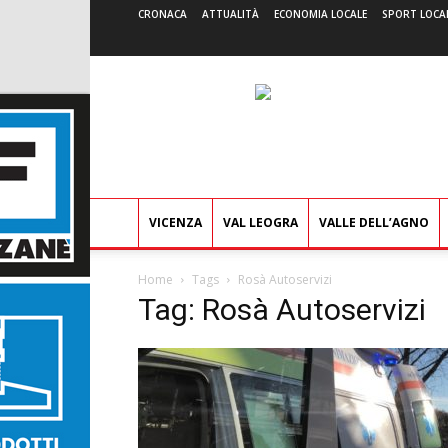
CRONACA
ATTUALITÀ
ECONOMIA LOCALE
SPORT LOCA
VICENZA
VAL LEOGRA
VALLE DELL’AGNO
Home
Tags
Rosà Autoservizi
Tag: Rosà Autoservizi