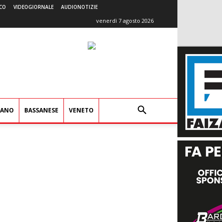
CO
VIDEOGIORNALE
AUDIONOTIZIE
venerdì 7 agosto 2026
IANO
BASSANESE
VENETO