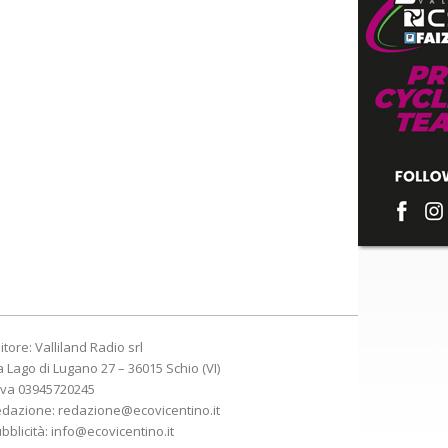
itore: Valliland Radio srl
a Lago di Lugano 27 – 36015 Schio (VI)
Iva 03945720245
edazione:
redazione@ecovicentino.it
bblicità:
info@ecovicentino.it