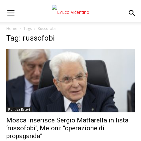
Home
Tags
Russofobi
Tag: russofobi
Politica Esteri
Mosca inserisce Sergio Mattarella in lista
‘russofobi’, Meloni: “operazione di
propaganda”