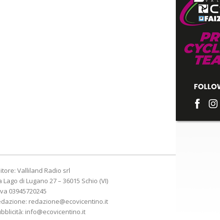
itore: Valliland Radio srl
a Lago di Lugano 27 – 36015 Schio (VI)
Iva 03945720245
edazione:
redazione@ecovicentino.it
bblicità:
info@ecovicentino.it