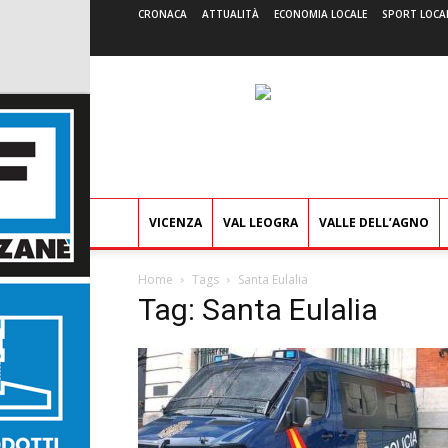
CRONACA
ATTUALITÀ
ECONOMIA LOCALE
SPORT LOCA
VICENZA
VAL LEOGRA
VALLE DELL’AGNO
Home
Tags
Santa Eulalia
Tag: Santa Eulalia