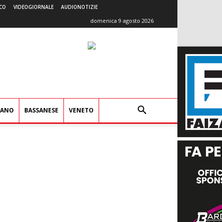
CO
VIDEOGIORNALE
AUDIONOTIZIE
domenica 9 agosto 2026
IANO
BASSANESE
VENETO