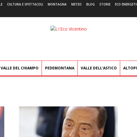
LE
CULTURA E SPETTACOLI
MONTAGNA
METEO
BLOG
STORIE
ECO ENERGETI
L'Eco
Vicentino
VALLE DEL CHIAMPO
PEDEMONTANA
VALLE DELL’ASTICO
ALTOP