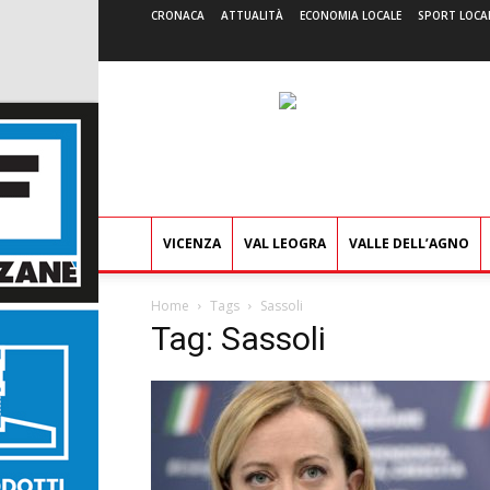
CRONACA
ATTUALITÀ
ECONOMIA LOCALE
SPORT LOCA
VICENZA
VAL LEOGRA
VALLE DELL’AGNO
Home
Tags
Sassoli
Tag: Sassoli