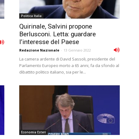
Politica Italia
Quirinale, Salvini propone
Berlusconi. Letta: guardare
l’interesse del Paese
Redazione Nazionale
-
13 Gennaio 2022
La camera ardente di David Sassoli, presidente del
Parlamento Europeo morto a 65 anni, fa da sfondo al
dibattito politico italiano, sia per le...
Economia Esteri