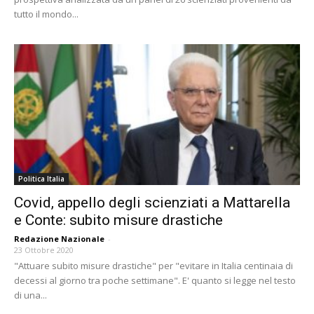
tutto il mondo...
Politica Italia
Covid, appello degli scienziati a Mattarella
e Conte: subito misure drastiche
Redazione Nazionale
-
23 Ottobre 2020
"Attuare subito misure drastiche" per "evitare in Italia centinaia di
decessi al giorno tra poche settimane". E' quanto si legge nel testo
di una...