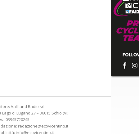
itore: Valliland Radio srl
a Lago di Lugano 27 – 36015 Schio (VI)
Iva 03945720245
edazione:
redazione@ecovicentino.it
bblicità:
info@ecovicentino.it