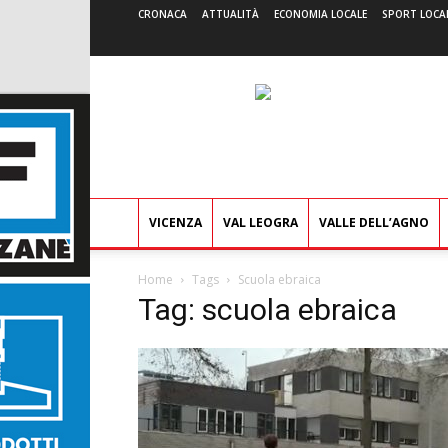
CRONACA
ATTUALITÀ
ECONOMIA LOCALE
SPORT LOCA
VICENZA
VAL LEOGRA
VALLE DELL’AGNO
Home
Tags
Scuola ebraica
Tag: scuola ebraica