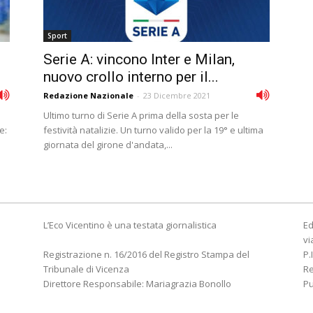
Sport
Serie A: vincono Inter e Milan,
nuovo crollo interno per il...
Redazione Nazionale
-
23 Dicembre 2021
Ultimo turno di Serie A prima della sosta per le
e:
festività natalizie. Un turno valido per la 19° e ultima
giornata del girone d'andata,...
L’Eco Vicentino è una testata giornalistica
Ed
vi
Registrazione n. 16/2016 del Registro Stampa del
P.
Tribunale di Vicenza
R
Direttore Responsabile: Mariagrazia Bonollo
Pu