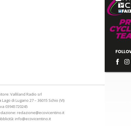
itore: Valliland Radio srl
a Lago di Lugano 27 – 36015 Schio (VI)
Iva 03945720245
edazione:
redazione@ecovicentino.it
bblicità:
info@ecovicentino.it