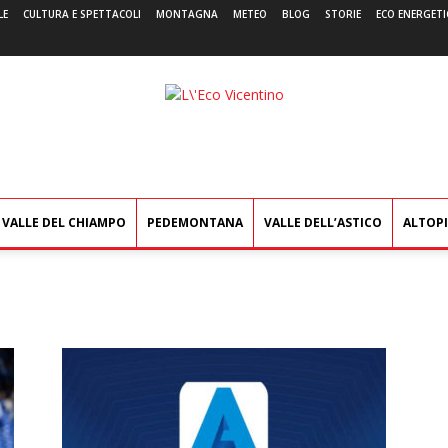
LE
CULTURA E SPETTACOLI
MONTAGNA
METEO
BLOG
STORIE
ECO ENERGETI
L'Eco
Vicentino
VALLE DEL CHIAMPO
PEDEMONTANA
VALLE DELL’ASTICO
ALTOP