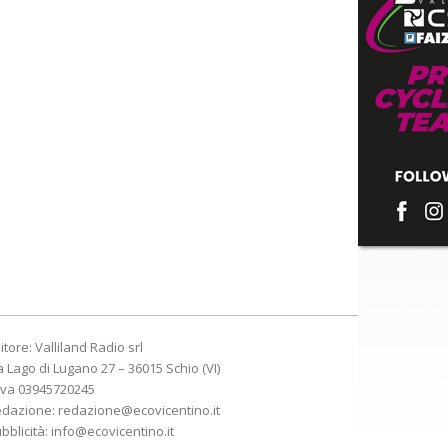
itore: Valliland Radio srl
a Lago di Lugano 27 – 36015 Schio (VI)
Iva 03945720245
edazione:
redazione@ecovicentino.it
bblicità:
info@ecovicentino.it