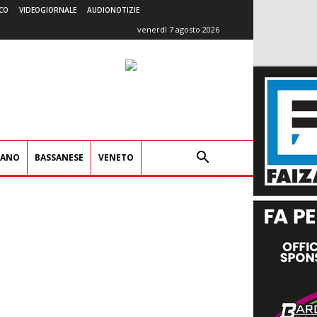
CO
VIDEOGIORNALE
AUDIONOTIZIE
venerdì 7 agosto 2026
IANO
BASSANESE
VENETO