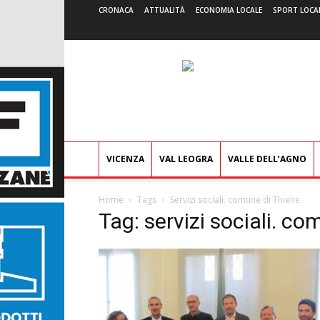
CRONACA
ATTUALITÀ
ECONOMIA LOCALE
SPORT LOCA
VICENZA
VAL LEOGRA
VALLE DELL’AGNO
Home
Tags
Servizi sociali. comune di Thiene
Tag: servizi sociali. c