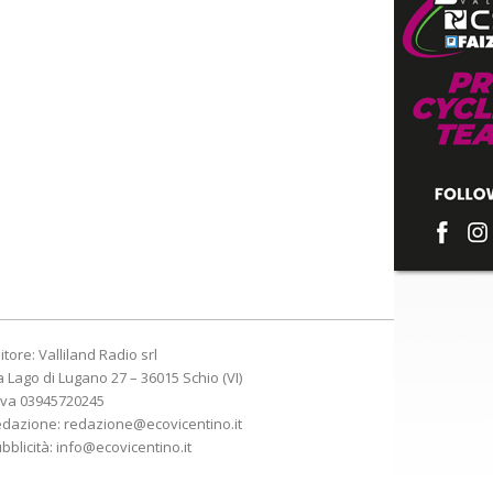
itore: Valliland Radio srl
a Lago di Lugano 27 – 36015 Schio (VI)
Iva 03945720245
edazione:
redazione@ecovicentino.it
bblicità:
info@ecovicentino.it