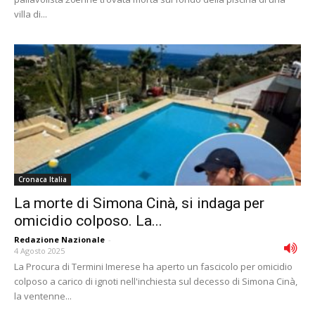
villa di...
Cronaca Italia
La morte di Simona Cinà, si indaga per
omicidio colposo. La...
Redazione Nazionale
-
4 Agosto 2025
La Procura di Termini Imerese ha aperto un fascicolo per omicidio
colposo a carico di ignoti nell'inchiesta sul decesso di Simona Cinà,
la ventenne...