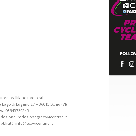
itore: Valliland Radio srl
a Lago di Lugano 27 – 36015 Schio (VI)
Iva 03945720245
edazione:
redazione@ecovicentino.it
bblicità:
info@ecovicentino.it