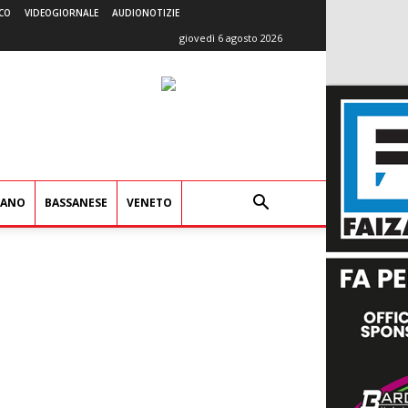
CO
VIDEOGIORNALE
AUDIONOTIZIE
giovedì 6 agosto 2026
IANO
BASSANESE
VENETO