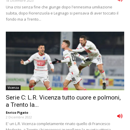
18 Dicembre 2023
Una crisi senza fine che giunge dopo l'ennesima umiliazione
subita, dopo Fiorenzuola e Legnago si pensava di aver toccato il
fondo ma a Trento...
Vicenza
Serie C: L.R. Vicenza tutto cuore e polmoni,
a Trento la...
Enrico Pigato
-
2 Dicembre 2022
E' un L.R. Vicenza completamente rinato quello di Francesco
Modesto, a Trento i biancorossi inanellano la quarta vittoria