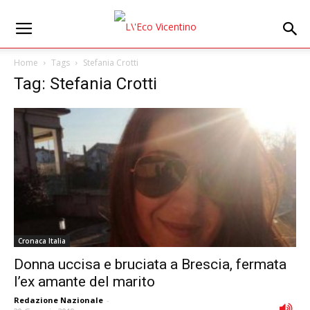
Home
Tags
Stefania Crotti
Tag: Stefania Crotti
Cronaca Italia
Donna uccisa e bruciata a Brescia, fermata
lʼex amante del marito
Redazione Nazionale
-