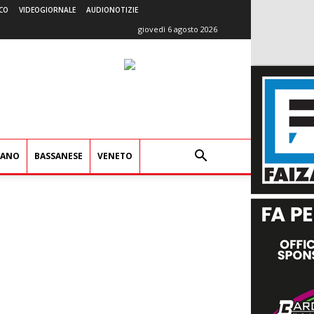
CO
VIDEOGIORNALE
AUDIONOTIZIE
giovedì 6 agosto 2026
IANO
BASSANESE
VENETO