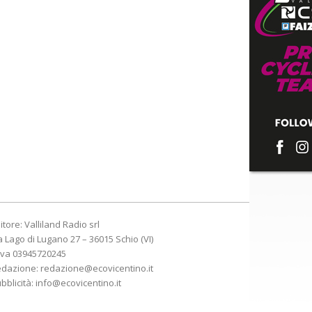
itore: Valliland Radio srl
a Lago di Lugano 27 – 36015 Schio (VI)
Iva 03945720245
edazione:
redazione@ecovicentino.it
bblicità:
info@ecovicentino.it