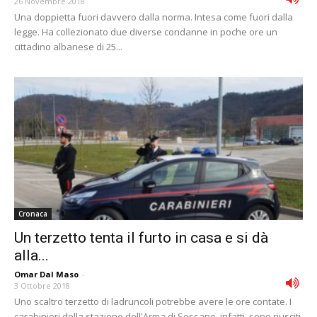
26 Novembre 2018
Una doppietta fuori davvero dalla norma. Intesa come fuori dalla
legge. Ha collezionato due diverse condanne in poche ore un
cittadino albanese di 25...
Cronaca
Un terzetto tenta il furto in casa e si dà
alla...
Omar Dal Maso
-
3 Ottobre 2018
Uno scaltro terzetto di ladruncoli potrebbe avere le ore contate. I
carabinieri della stazione dell'Arma di Sossano, infatti, sono riusciti