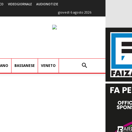
CO
VIDEOGIORNALE
AUDIONOTIZIE
giovedì 6 agosto 2026
IANO
BASSANESE
VENETO