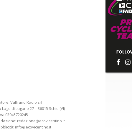
itore: Valliland Radio srl
a Lago di Lugano 27 – 36015 Schio (VI)
Iva 03945720245
edazione:
redazione@ecovicentino.it
bblicità:
info@ecovicentino.it