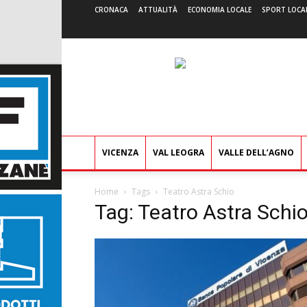
CRONACA
ATTUALITÀ
ECONOMIA LOCALE
SPORT LOCA
VICENZA
VAL LEOGRA
VALLE DELL’AGNO
Home
Tags
Teatro Astra Schio
Tag: Teatro Astra Schi