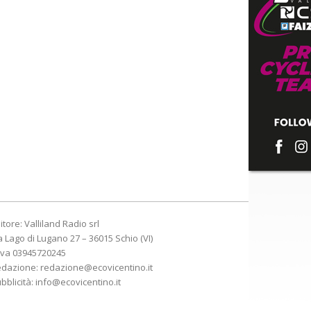
itore: Valliland Radio srl
a Lago di Lugano 27 – 36015 Schio (VI)
Iva 03945720245
edazione:
redazione@ecovicentino.it
bblicità:
info@ecovicentino.it