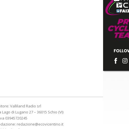
itore: Valliland Radio srl
a Lago di Lugano 27 – 36015 Schio (VI)
Iva 03945720245
edazione:
redazione@ecovicentino.it