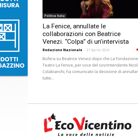
Politica Italia
La Fenice, annullate le
collaborazioni con Beatrice
Venezi. “Colpa” di un’intervista
Redazione Nazionale
-
27 Aprile 2026
Bufera su Beatrice Venezi dopo che La Fondazione
Teatro La Fenice, per voce del sovrintendente Nico
Colabianchi, ha comunicato la decisione di annulla
tutte...