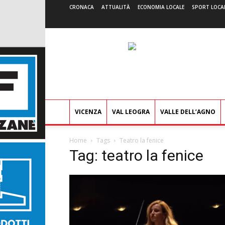
CRONACA
ATTUALITÀ
ECONOMIA LOCALE
SPORT LOCA
VICENZA
VAL LEOGRA
VALLE DELL’AGNO
Home
Tags
Teatro la fenice
Tag: teatro la fenice