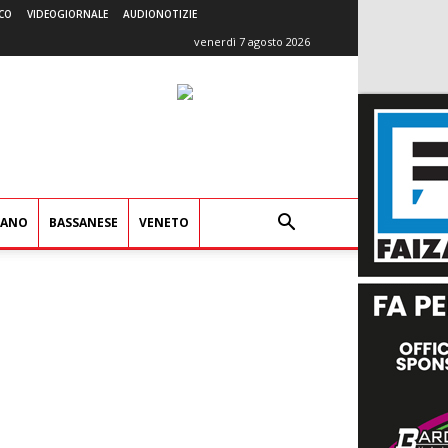
CO
VIDEOGIORNALE
AUDIONOTIZIE
venerdì 7 agosto 2026
IANO
BASSANESE
VENETO