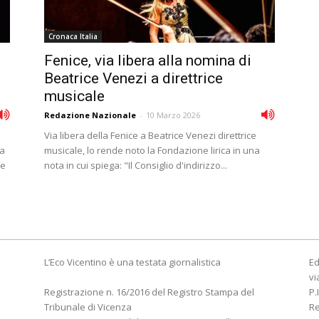
Cronaca Italia
Fenice, via libera alla nomina di
Beatrice Venezi a direttrice
musicale
Redazione Nazionale
-
10 Marzo 2026
Via libera della Fenice a Beatrice Venezi direttrice
la
musicale, lo rende noto la Fondazione lirica in una
re
nota in cui spiega: "Il Consiglio d'indirizzo...
L’Eco Vicentino è una testata giornalistica
Ed
vi
Registrazione n. 16/2016 del Registro Stampa del
P.
Tribunale di Vicenza
R