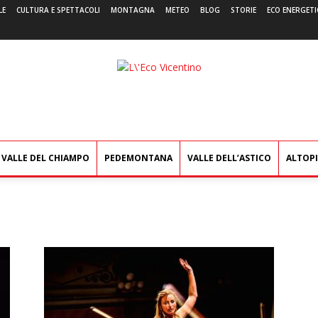
LE
CULTURA E SPETTACOLI
MONTAGNA
METEO
BLOG
STORIE
ECO ENERGETI
L'Eco
Vicentino
VALLE DEL CHIAMPO
PEDEMONTANA
VALLE DELL’ASTICO
ALTOP