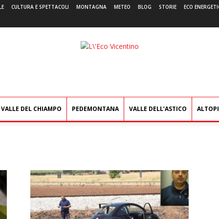
LE
CULTURA E SPETTACOLI
MONTAGNA
METEO
BLOG
STORIE
ECO ENERGETI
L'Eco
Vicentino
VALLE DEL CHIAMPO
PEDEMONTANA
VALLE DELL’ASTICO
ALTOP