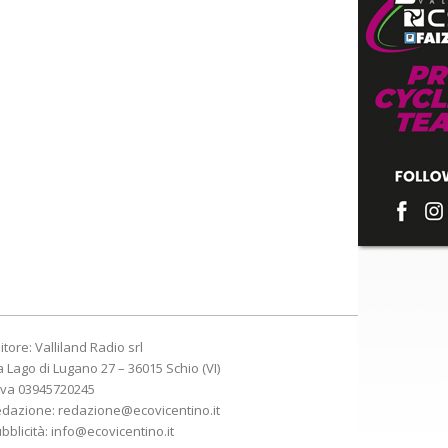
itore: Valliland Radio srl
a Lago di Lugano 27 – 36015 Schio (VI)
Iva 03945720245
edazione:
redazione@ecovicentino.it
bblicità:
info@ecovicentino.it