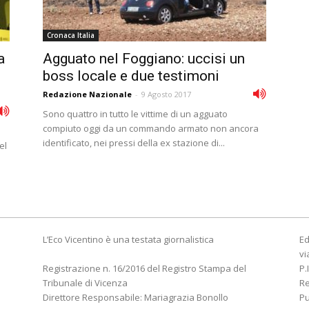
Cronaca Italia
a
Agguato nel Foggiano: uccisi un
boss locale e due testimoni
Redazione Nazionale
-
9 Agosto 2017
Sono quattro in tutto le vittime di un agguato
compiuto oggi da un commando armato non ancora
identificato, nei pressi della ex stazione di...
el
L’Eco Vicentino è una testata giornalistica
Ed
vi
Registrazione n. 16/2016 del Registro Stampa del
P.
Tribunale di Vicenza
R
Direttore Responsabile: Mariagrazia Bonollo
Pu