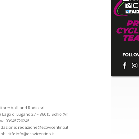
itore: Valliland Radio srl
a Lago di Lugano 27 – 36015 Schio (VI)
Iva 03945720245
edazione:
redazione@ecovicentino.it
bblicità:
info@ecovicentino.it