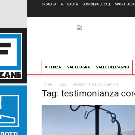
CRONACA
ATTUALITÀ
ECONOMIA LOCALE
SPORT LOCA
VICENZA
VAL LEOGRA
VALLE DELL’AGNO
Home
Tags
Testimonianza coronavirus
Tag: testimonianza cor