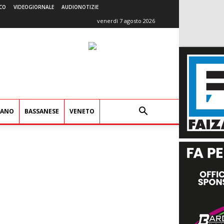
CO
VIDEOGIORNALE
AUDIONOTIZIE
venerdì 7 agosto 2026
IANO
BASSANESE
VENETO