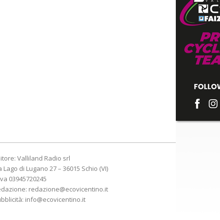
itore: Valliland Radio srl
a Lago di Lugano 27 – 36015 Schio (VI)
Iva 03945720245
edazione:
redazione@ecovicentino.it
bblicità:
info@ecovicentino.it