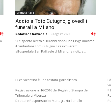
Cronaca Italia
Addio a Toto Cutugno, giovedì i
funerali a Milano
Redazione Nazionale
-
23 Agosto 2023
o.
Si è spento all’età di 80 anni dopo una lunga malattia
il cantautore Toto Cutugno. Era ricoverato
all’ospedale San Raffaele di Milano: la notizia...
L’Eco Vicentino è una testata giornalistica
Ed
vi
Registrazione n. 16/2016 del Registro Stampa del
P.
Tribunale di Vicenza
R
Direttore Responsabile: Mariagrazia Bonollo
Pu