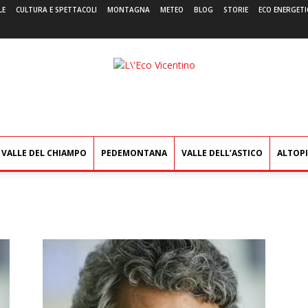
LE
CULTURA E SPETTACOLI
MONTAGNA
METEO
BLOG
STORIE
ECO ENERGETI
L'Eco
Vicentino
VALLE DEL CHIAMPO
PEDEMONTANA
VALLE DELL’ASTICO
ALTOP