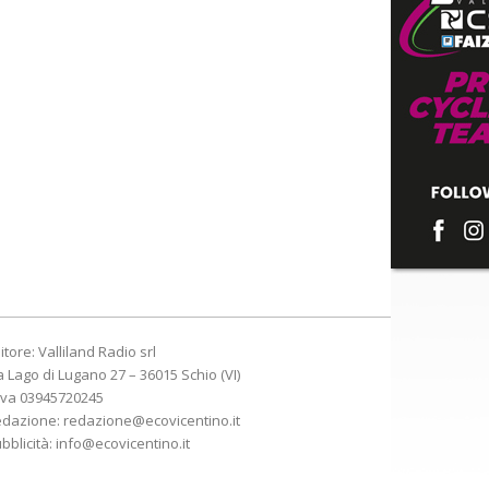
itore: Valliland Radio srl
a Lago di Lugano 27 – 36015 Schio (VI)
Iva 03945720245
edazione:
redazione@ecovicentino.it
bblicità:
info@ecovicentino.it