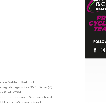
itore: Valliland Radio srl
a Lago di Lugano 27 – 36015 Schio (VI)
Iva 03945720245
edazione:
redazione@ecovicentino.it
bblicità:
info@ecovicentino.it