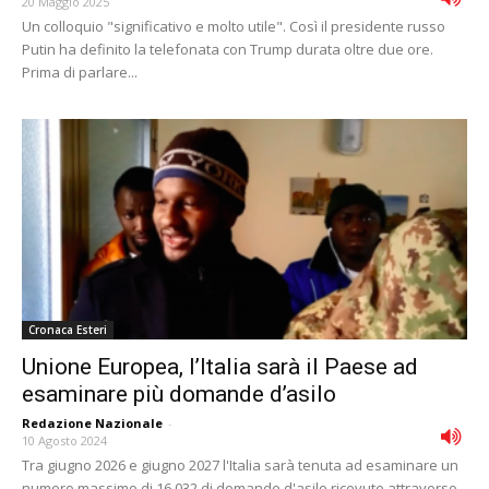
20 Maggio 2025
Un colloquio "significativo e molto utile". Così il presidente russo
Putin ha definito la telefonata con Trump durata oltre due ore.
Prima di parlare...
Cronaca Esteri
Unione Europea, l’Italia sarà il Paese ad
esaminare più domande d’asilo
Redazione Nazionale
-
10 Agosto 2024
Tra giugno 2026 e giugno 2027 l'Italia sarà tenuta ad esaminare un
numero massimo di 16.032 di domande d'asilo ricevute attraverso