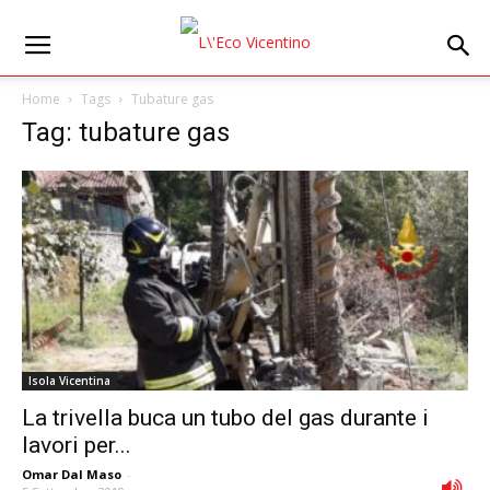
Home
Tags
Tubature gas
Tag: tubature gas
Isola Vicentina
La trivella buca un tubo del gas durante i
lavori per...
Omar Dal Maso
-