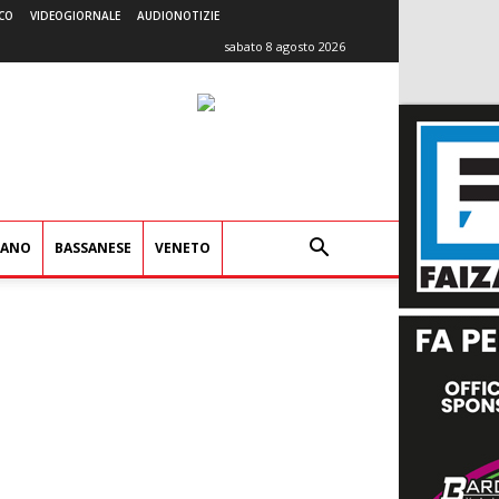
CO
VIDEOGIORNALE
AUDIONOTIZIE
sabato 8 agosto 2026
IANO
BASSANESE
VENETO