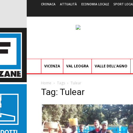
CRONACA
ATTUALITÀ
ECONOMIA LOCALE
SPORT LOCA
VICENZA
VAL LEOGRA
VALLE DELL’AGNO
Home
Tags
Tulear
Tag: Tulear