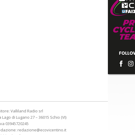
itore: Valliland Radio srl
a Lago di Lugano 27 – 36015 Schio (VI)
Iva 03945720245
edazione:
redazione@ecovicentino.it