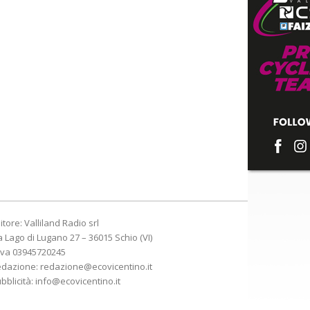
itore: Valliland Radio srl
a Lago di Lugano 27 – 36015 Schio (VI)
Iva 03945720245
edazione:
redazione@ecovicentino.it
bblicità:
info@ecovicentino.it