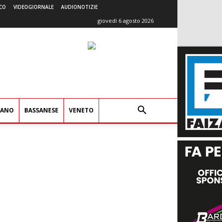
CO
VIDEOGIORNALE
AUDIONOTIZIE
giovedì 6 agosto 2026
IANO
BASSANESE
VENETO