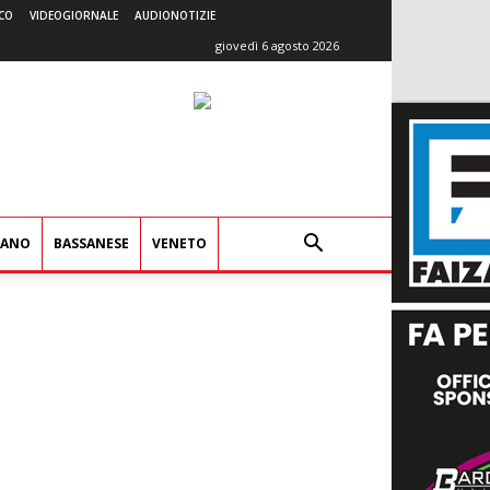
CO
VIDEOGIORNALE
AUDIONOTIZIE
giovedì 6 agosto 2026
IANO
BASSANESE
VENETO