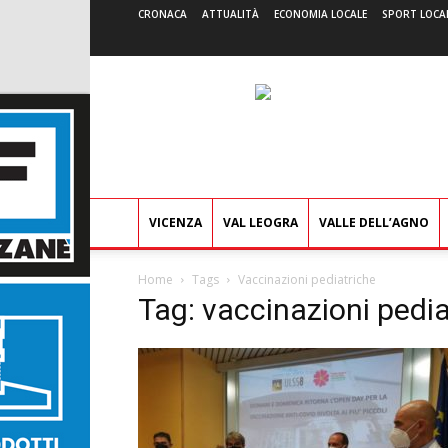
CRONACA
ATTUALITÀ
ECONOMIA LOCALE
SPORT LOCA
VICENZA
VAL LEOGRA
VALLE DELL’AGNO
Home
Tags
Vaccinazioni pediatriche
Tag: vaccinazioni pedia