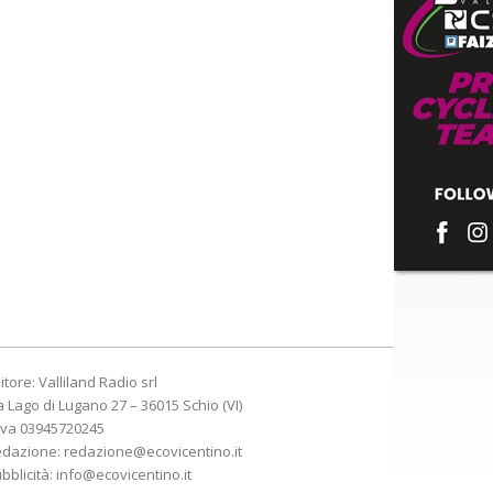
itore: Valliland Radio srl
a Lago di Lugano 27 – 36015 Schio (VI)
Iva 03945720245
edazione:
redazione@ecovicentino.it
bblicità:
info@ecovicentino.it