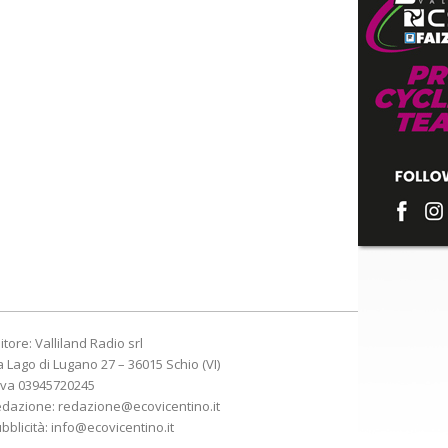
itore: Valliland Radio srl
a Lago di Lugano 27 – 36015 Schio (VI)
Iva 03945720245
edazione:
redazione@ecovicentino.it
bblicità:
info@ecovicentino.it