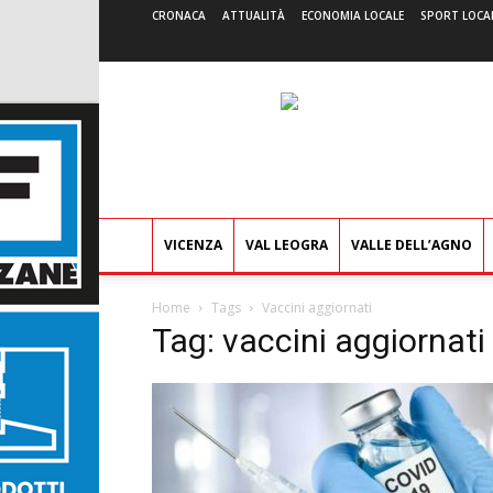
CRONACA
ATTUALITÀ
ECONOMIA LOCALE
SPORT LOCA
VICENZA
VAL LEOGRA
VALLE DELL’AGNO
Home
Tags
Vaccini aggiornati
Tag: vaccini aggiornati