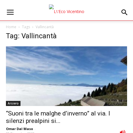
Home
Tags
Vallincantà
Tag: Vallincantà
Arsiero
“Suoni tra le malghe d’inverno” al via. I
silenzi prealpini si...
Omar Dal Maso
-