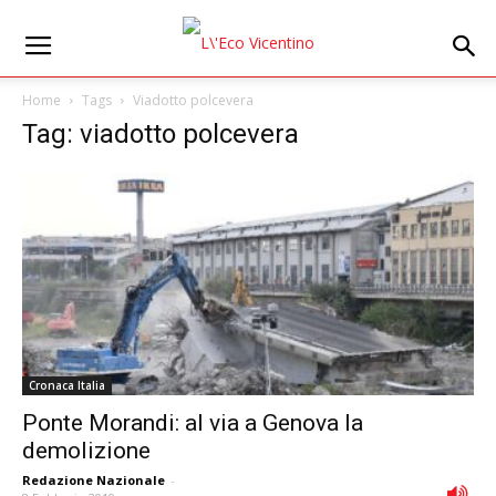
Home
Tags
Viadotto polcevera
Tag: viadotto polcevera
Cronaca Italia
Ponte Morandi: al via a Genova la
demolizione
Redazione Nazionale
-