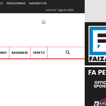
CO
VIDEOGIORNALE
AUDIONOTIZIE
venerdì 7 agosto 2026
IANO
BASSANESE
VENETO