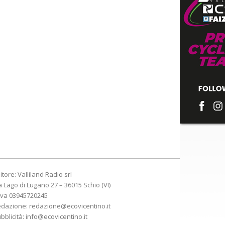
itore: Valliland Radio srl
a Lago di Lugano 27 – 36015 Schio (VI)
Iva 03945720245
edazione:
redazione@ecovicentino.it
bblicità:
info@ecovicentino.it