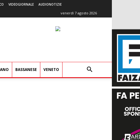
CO
VIDEOGIORNALE
AUDIONOTIZIE
venerdì 7 agosto 2026
IANO
BASSANESE
VENETO