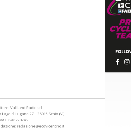
itore: Valliland Radio srl
a Lago di Lugano 27 – 36015 Schio (VI)
Iva 03945720245
edazione:
redazione@ecovicentino.it