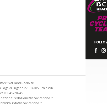
itore: Valliland Radio srl
a Lago di Lugano 27 – 36015 Schio (VI)
Iva 03945720245
edazione:
redazione@ecovicentino.it
bblicità:
info@ecovicentino.it