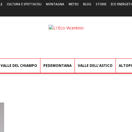
LE
CULTURA E SPETTACOLI
MONTAGNA
METEO
BLOG
STORIE
ECO ENERGETI
L'Eco
Vicentino
VALLE DEL CHIAMPO
PEDEMONTANA
VALLE DELL’ASTICO
ALTOP