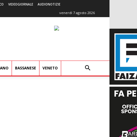
CO
VIDEOGIORNALE
AUDIONOTIZIE
venerdì 7 agosto 2026
IANO
BASSANESE
VENETO