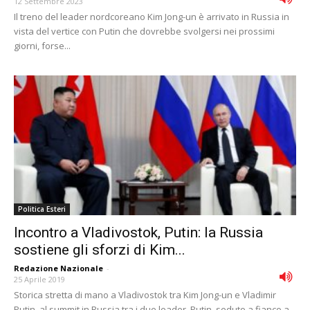
12 Settembre 2023
Il treno del leader nordcoreano Kim Jong-un è arrivato in Russia in
vista del vertice con Putin che dovrebbe svolgersi nei prossimi
giorni, forse...
Politica Esteri
Incontro a Vladivostok, Putin: la Russia
sostiene gli sforzi di Kim...
Redazione Nazionale
-
25 Aprile 2019
Storica stretta di mano a Vladivostok tra Kim Jong-un e Vladimir
Putin, al summit in Russia tra i due leader. Putin, seduto a fianco a...