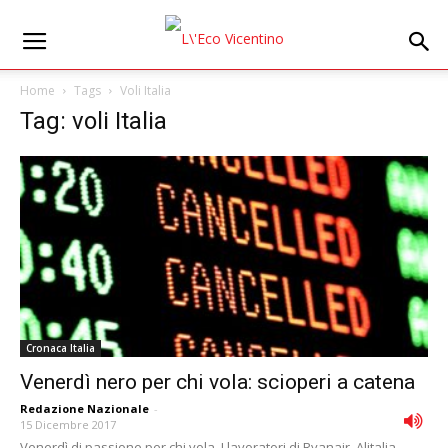
Home
Tags
Voli Italia
Tag: voli Italia
Cronaca Italia
Venerdì nero per chi vola: scioperi a catena
Redazione Nazionale
-
15 Dicembre 2017
Venerdì di passione per chi vola. I lavoratori di Ryanair, Alitalia,