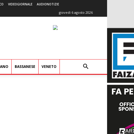
CO
VIDEOGIORNALE
AUDIONOTIZIE
giovedì 6 agosto 2026
IANO
BASSANESE
VENETO