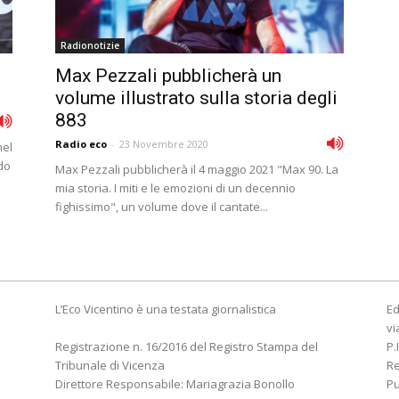
Radionotizie
Max Pezzali pubblicherà un
volume illustrato sulla storia degli
883
Radio eco
-
23 Novembre 2020
nel
rdo
Max Pezzali pubblicherà il 4 maggio 2021 "Max 90. La
mia storia. I miti e le emozioni di un decennio
fighissimo", un volume dove il cantate...
L’Eco Vicentino è una testata giornalistica
Ed
vi
Registrazione n. 16/2016 del Registro Stampa del
P.
Tribunale di Vicenza
R
Direttore Responsabile: Mariagrazia Bonollo
Pu