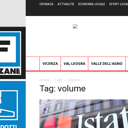
CRONACA
ATTUALITÀ
ECONOMIA LOCALE
SPORT LOCA
VICENZA
VAL LEOGRA
VALLE DELL’AGNO
Home
Tags
Volume
Tag: volume