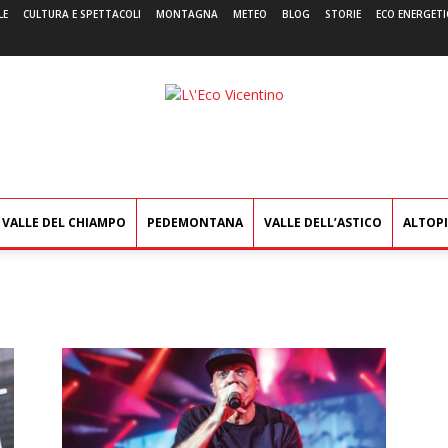
LE
CULTURA E SPETTACOLI
MONTAGNA
METEO
BLOG
STORIE
ECO ENERGETI
L'Eco
Vicentino
VALLE DEL CHIAMPO
PEDEMONTANA
VALLE DELL’ASTICO
ALTOP