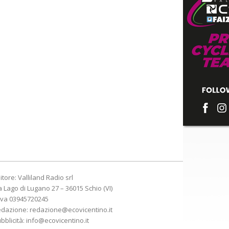
itore: Valliland Radio srl
a Lago di Lugano 27 – 36015 Schio (VI)
Iva 03945720245
edazione:
redazione@ecovicentino.it
bblicità:
info@ecovicentino.it